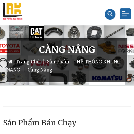
CÀNG NÂNG
Trang Chủ
|
Sản Phẩm
|
HỆ THỐNG KHUNG
Đầu Bơm Nước TOYOTA 62-8FD
NÂNG
|
Càng Nâng
1DZ/7FD
Liên hệ
Sản Phẩm Bán Chạy
Đầu Bơm Nước NISSAN K15-
K21-K25