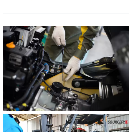
Bơm Nước KOMATSU 4D94-98
Liên hệ
Đầu Bơm Nước MITSU FD30N
S4S S6S
Liên hệ
Ống Hút Bơm Thủy Lực