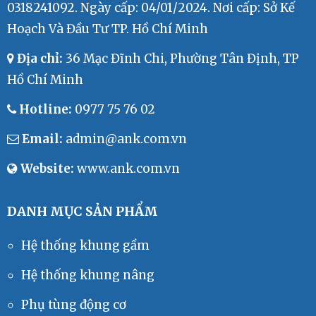
0318241092. Ngày cấp: 04/01/2024. Nơi cấp: Sở Kế
Hoạch Và Đầu Tư TP. Hồ Chí Minh
Lò Xo Nhấn Còi TOYOTA FD FG
Địa chỉ:
36 Mạc Đĩnh Chi, Phường Tân Định, TP
Liên hệ
Hồ Chí Minh
Hotline:
0977 75 76 02
Email:
admin@ank.com.vn
Website:
www.ank.com.vn
Còi 24V 105dB
Liên hệ
DANH MỤC SẢN PHẨM
Hệ thống khung gầm
Hệ thống khung nâng
Phụ tùng động cơ
Còi 80V