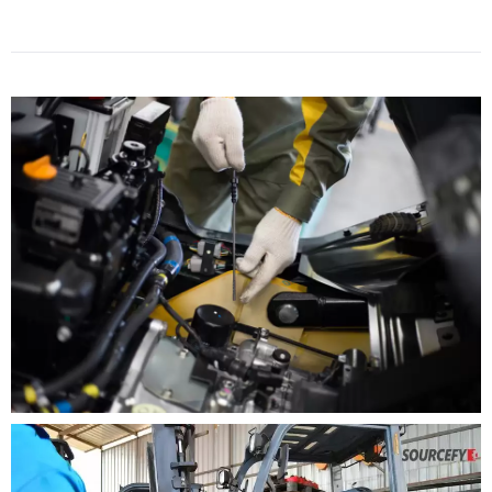
Bơm Nước KOMATSU 4D94-98
Liên hệ
Đầu Bơm Nước MITSU FD30N
S4S S6S
Liên hệ
Ống Hút Bơm Thủy Lực