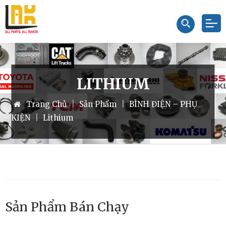
LITHIUM
Trang Chủ
|
Sản Phẩm
|
BÌNH ĐIỆN – PHỤ
Đầu Bơm Nước TOYOTA 62-8FD
KIỆN
|
Lithium
1DZ/7FD
Liên hệ
Sản Phẩm Bán Chạy
Đầu Bơm Nước NISSAN K15-
K21-K25