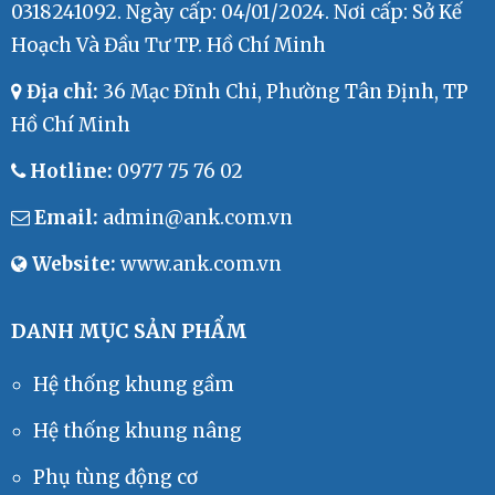
0318241092. Ngày cấp: 04/01/2024. Nơi cấp: Sở Kế
Hoạch Và Đầu Tư TP. Hồ Chí Minh
Địa chỉ:
36 Mạc Đĩnh Chi, Phường Tân Định, TP
Lò Xo Nhấn Còi TOYOTA FD FG
Liên hệ
Hồ Chí Minh
Hotline:
0977 75 76 02
Email:
admin@ank.com.vn
Website:
www.ank.com.vn
Còi 24V 105dB
Liên hệ
DANH MỤC SẢN PHẨM
Hệ thống khung gầm
Hệ thống khung nâng
Phụ tùng động cơ